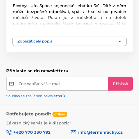
Ecotoys Ufo Space kojenecké lehátko 3v1. Dítě v něm
může bezpečně odpočívat, spát a hrát si od prvních
měsíců života. Potah je z měkkého a na dotek
příjemného materiálu který lze prát v pračce. Díky
elektronickému modulu lehátko vibruje a zklidňuje
Vaše dítě. Nastavitelné tříbodové bezpečnostní pásy
zaručují pohodlí a udržují dítě ve správné poloze.
Zobrazit celý popis
Pohon je velmi tichý proto nebude dítě vyrušovat ve
spánku. Hrazdička se 2 zavěšenými hračkami a modul,
který vydává melodie. Lehátko je vybaveno
nastavitelnými bezpečnostními pásy a lze ho
Přihlaste se do newsletteru
jednoduše přeměnit z houpátka na lehátko.
Zde napište váš e-mail
Přihlásit
Souhlas se zasíláním newsletterů
Potřebujete poradit
offline
Zákaznický servis je k dispozici
+420 770 330 792
info@termihracky.cz