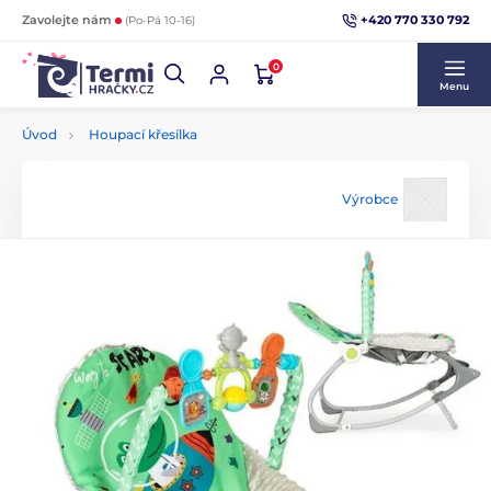
+420 770 330 792
Zavolejte nám
(Po-Pá 10-16)
0
Menu
Úvod
Houpací křesílka
Výrobce