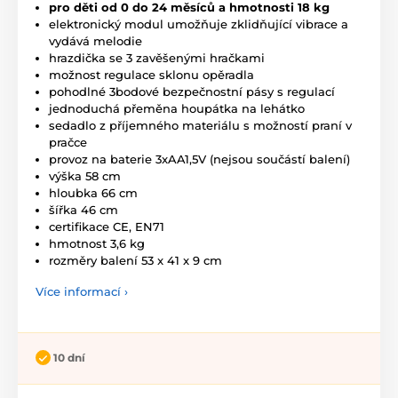
pro děti od 0 do 24 měsíců a hmotnosti 18 kg
elektronický modul umožňuje zklidňující vibrace a
vydává melodie
hrazdička se 3 zavěšenými hračkami
možnost regulace sklonu opěradla
pohodlné 3bodové bezpečnostní pásy s regulací
jednoduchá přeměna houpátka na lehátko
sedadlo z příjemného materiálu s možností praní v
pračce
provoz na baterie 3xAA1,5V (nejsou součástí balení)
výška 58 cm
hloubka 66 cm
šířka 46 cm
certifikace CE, EN71
hmotnost 3,6 kg
rozměry balení 53 x 41 x 9 cm
Více informací ›
10 dní