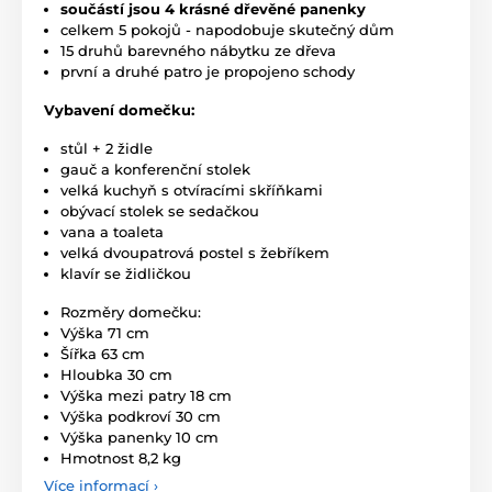
součástí jsou 4 krásné dřevěné panenky
celkem 5 pokojů - napodobuje skutečný dům
15 druhů barevného nábytku ze dřeva
první a druhé patro je propojeno schody
Vybavení domečku:
stůl + 2 židle
gauč a konferenční stolek
velká kuchyň s otvíracími skříňkami
obývací stolek se sedačkou
vana a toaleta
velká dvoupatrová postel s žebříkem
klavír se židličkou
Rozměry domečku:
Výška 71 cm
Šířka 63 cm
Hloubka 30 cm
Výška mezi patry 18 cm
Výška podkroví 30 cm
Výška panenky 10 cm
Hmotnost 8,2 kg
Více informací ›