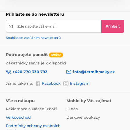
umožní rychle a efektivně sestavit dům.
Abyste si
nedělali starosti s výběrem, k domečku POHÁDKA
dostanete navíc 4 krásné dřevěné panenky, ideálně se
Přihlaste se do newsletteru
hodí do prostředí domečku a činí veškerou zábavu
atraktivnější. K montáži musíte použít křížový
Zde napište váš e-mail
Přihlásit
šroubovák, dům sestavíte asi za 60 minut.
Souhlas se zasíláním newsletterů
Potřebujete poradit
offline
Zákaznický servis je k dispozici
+420 770 330 792
info@termihracky.cz
Jsme také na:
Facebook
Instagram
Vše o nákupu
Mohlo by Vás zajímat
Reklamace a vrácení zboží
O nás
Velkoobchod
Dárkové poukazy
Podmínky ochrany osobních