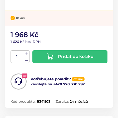
10 dní
1 968 Kč
1 626 Kč bez DPH
Přidat do košíku
Potřebujete poradit?
offline
Zavolejte na
+420 770 330 792
Kód produktu:
B341103
Záruka:
24 měsíců