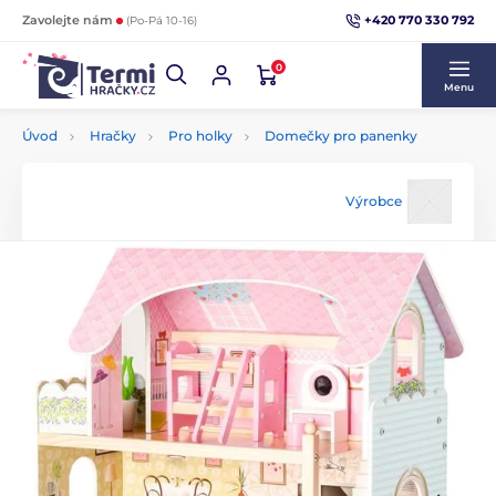
+420 770 330 792
Zavolejte nám
(Po-Pá 10-16)
0
Menu
Úvod
Hračky
Pro holky
Domečky pro panenky
Výrobce