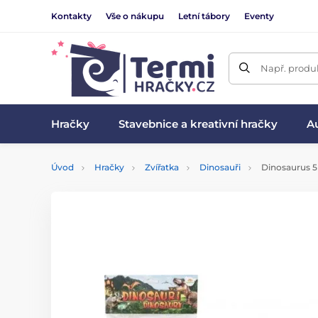
Kontakty
Vše o nákupu
Letní tábory
Eventy
Např. produk
Hračky
Stavebnice a kreativní hračky
Au
Úvod
Hračky
Zvířatka
Dinosauři
Dinosaurus 5