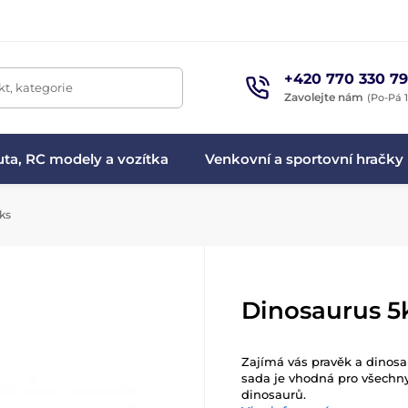
+420 770 330 79
t, kategorie
Zavolejte nám
(Po-Pá 1
ta, RC modely a vozítka
Venkovní a sportovní hračky
ks
Dinosaurus 5
Zajímá vás pravěk a dinos
sada je vhodná pro všechny 
dinosaurů.