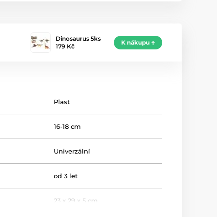
Dinosaurus 5ks
K nákupu
179 Kč
Plast
16-18 cm
Univerzální
od 3 let
23 x 29 x 5 cm