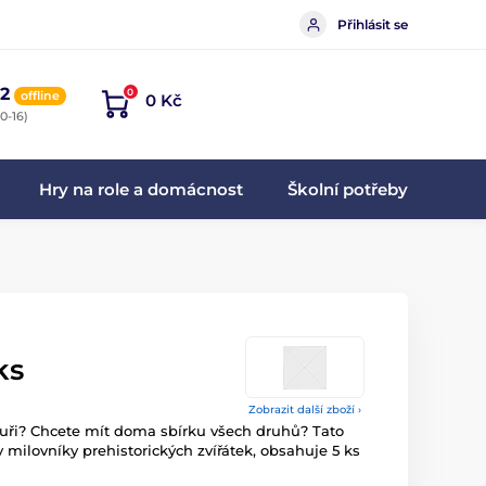
Přihlásit se
2
0
offline
0 Kč
0-16)
Hry na role a domácnost
Školní potřeby
ks
Zobrazit další zboží ›
auři? Chcete mít doma sbírku všech druhů? Tato
milovníky prehistorických zvířátek, obsahuje 5 ks