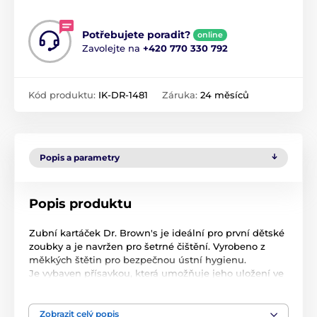
Potřebujete poradit?
online
Zavolejte na
+420 770 330 792
Kód produktu:
IK-DR-1481
Záruka:
24 měsíců
Popis a parametry
Popis produktu
Zubní kartáček Dr. Brown's je ideální pro první dětské
zoubky a je navržen pro šetrné čištění. Vyrobeno z
měkkých štětin pro bezpečnou ústní hygienu.
Je vybaven přísavkou, která umožňuje jeho uložení ve
svislé poloze. Je ideální pro malá dětská ústa a
pomáhá jim rozvíjet dovednosti potřebné k
samostatnému čištění zubů.
Zobrazit celý popis