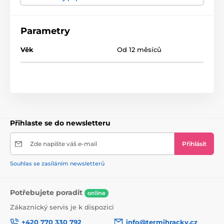
Tvar zubního kartáčku umožňuje jeho snadné držení
malými ručičkami. Barevný vzor vydry navíc poskytuje
při čištění velkou zábavu.
Parametry
Vhodné pro děti od 1 do 4 let
Věk
Od 12 měsíců
Přihlaste se do newsletteru
Zde napište váš e-mail
Přihlásit
Souhlas se zasíláním newsletterů
Potřebujete poradit
online
Zákaznický servis je k dispozici
+420 770 330 792
info@termihracky.cz