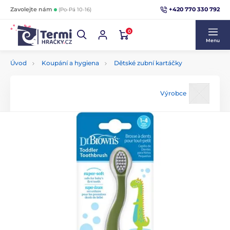
+420 770 330 792
Zavolejte nám
(Po-Pá 10-16)
0
Menu
Úvod
Koupání a hygiena
Dětské zubní kartáčky
Výrobce