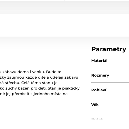
Parametry
Materiál
u zábavu doma i venku. Bude to
Rozměry
rázky zaujmou každé dítě a udělají zábavu
má střechu. Celé téma stanu je
ako suchý bazén pro děti. Stan je praktický
Pohlaví
é jej přemístit z jednoho místa na
Věk
Potah