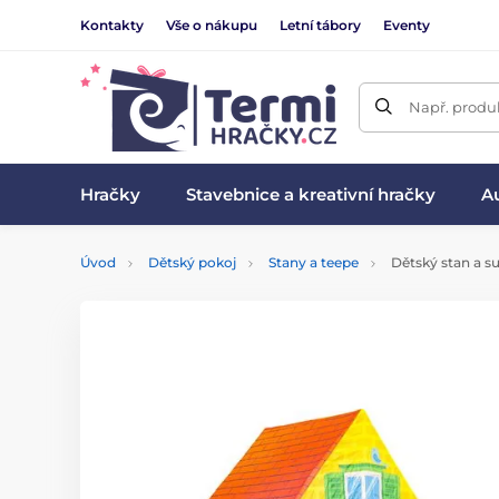
Kontakty
Vše o nákupu
Letní tábory
Eventy
Např. produk
Hračky
Stavebnice a kreativní hračky
Au
Úvod
Dětský pokoj
Stany a teepe
Dětský stan a 