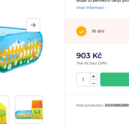
Bude to perfektní úkryt pro 
Více informací ›
10 dní
903 Kč
746 Kč bez DPH
Kód produktu:
B695886888