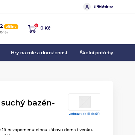
Přihlásit se
2
0
offline
0 Kč
0-16)
Hry na role a domácnost
Školní potřeby
 suchý bazén-
Zobrazit další zboží ›
 zažít nezapomenutelnou zábavu doma i venku.