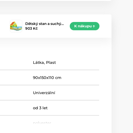
Dětský stan a suchý…
K nákupu
903 Kč
Látka, Plast
90x150x110 cm
Univerzální
od 3 let
polyester