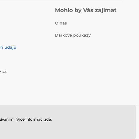
Mohlo by Vás zajímat
O nás
Dárkové poukazy
ch údajů
kies
íváním.. Více informací
zde
.