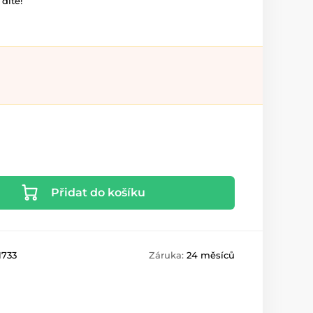
dítě!
Přidat do košíku
1733
Záruka:
24 měsíců