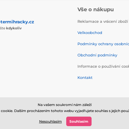
Vše o nákupu
termihracky.cz
Reklamace a vrácení zboží
ište
kdykoliv
Velkoobchod
Podmínky ochrany osobní
Obchodní podmínky
Informace o používání coo
Kontakt
Na vašem soukromí nám záleží
cookie. Dalším procházením tohoto webu vyjadřujete souhlas s jejich použ
© 2026 www.termihracky.cz ⦁ E-shop vytvořila
SIMPLIA.cz
Nesouhlasím
Souhlasím