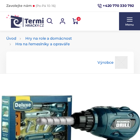
+420 770 330 792
Zavolejte nám
(Po-Pá 10-16)
0
Menu
Úvod
Hry na role a domácnost
Hra na řemeslníky a opraváře
Výrobce