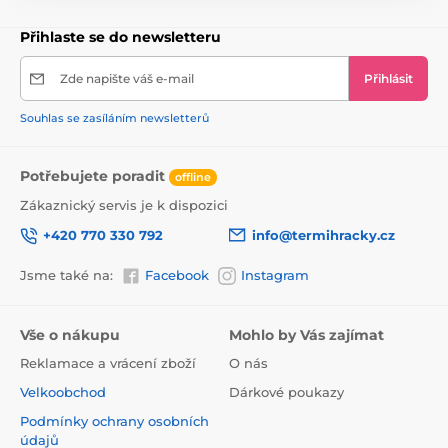
Přihlaste se do newsletteru
Zde napište váš e-mail
Přihlásit
Souhlas se zasíláním newsletterů
Potřebujete poradit
offline
Zákaznický servis je k dispozici
+420 770 330 792
info@termihracky.cz
Jsme také na:
Facebook
Instagram
Vše o nákupu
Mohlo by Vás zajímat
Reklamace a vrácení zboží
O nás
Velkoobchod
Dárkové poukazy
Podmínky ochrany osobních
údajů