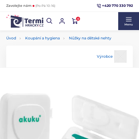
+420 770 330 792
Zavolejte nám
(Po-Pá 10-16)
0
Menu
Úvod
Koupání a hygiena
Nůžky na dětské nehty
Výrobce