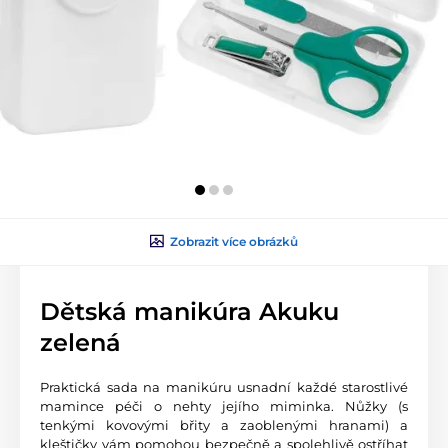
Zobrazit více obrázků
Dětská manikúra Akuku
zelená
Praktická sada na manikúru usnadní každé starostlivé
mamince péči o nehty jejího miminka. Nůžky (s
tenkými kovovými břity a zaoblenými hranami) a
kleštičky vám pomohou bezpečně a spolehlivě ostříhat