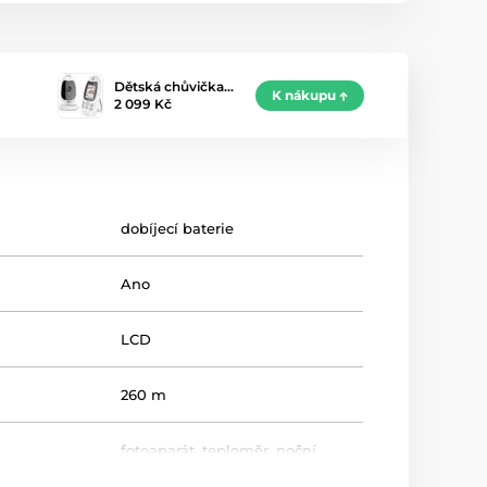
Dětská chůvička…
K nákupu
2 099 Kč
dobíjecí baterie
Ano
LCD
260 m
fotoaparát, teploměr, noční
režim