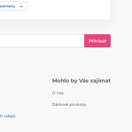
parametry
Nabíječka
Přihlásit
Mohlo by Vás zajímat
O nás
Dárkové poukazy
ch údajů