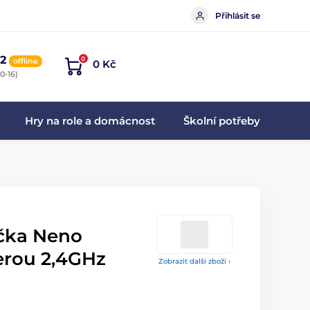
Přihlásit se
2
0
offline
0 Kč
0-16)
Hry na role a domácnost
Školní potřeby
čka Neno
erou 2,4GHz
Zobrazit další zboží ›