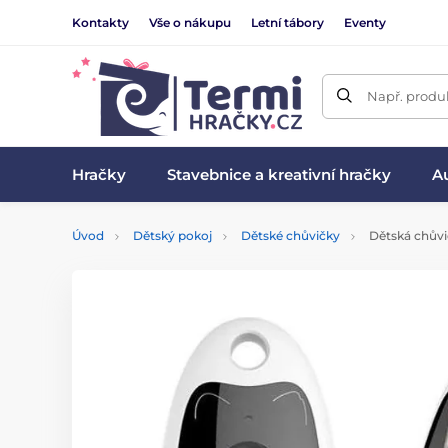
Kontakty
Vše o nákupu
Letní tábory
Eventy
Např. produk
Hračky
Stavebnice a kreativní hračky
Au
Úvod
Dětský pokoj
Dětské chůvičky
Dětská chůvi