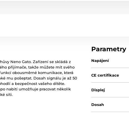
Parametry
Napájení
hůvy Neno Gato. Zařízení se skládá z
ného přijímače, takže můžete mít svého
o funkcí obousměrné komunikace, která
CE certifikace
také mu pošeptat. Dosah signálu je až 50
ohodlí a bezpečnost vašeho dítěte.
 po nabití umožňuje pracovat několik
Displej
é síti.
Dosah
Funkce