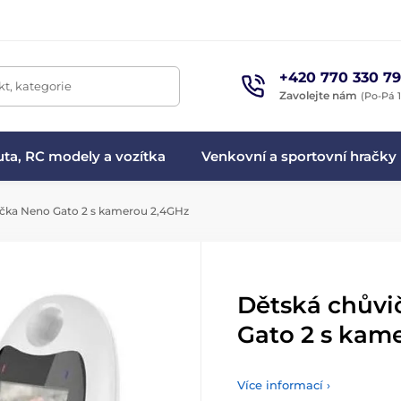
+420 770 330 79
t, kategorie
Zavolejte nám
(Po-Pá 1
ta, RC modely a vozítka
Venkovní a sportovní hračky
čka Neno Gato 2 s kamerou 2,4GHz
Dětská chůvi
Gato 2 s kam
Více informací ›