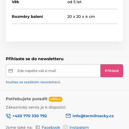
Věk
od 5 let
Rozměry balení
20 x 20 x 4 cm
Přihlaste se do newsletteru
Zde napište váš e-mail
Přihlásit
Souhlas se zasíláním newsletterů
Potřebujete poradit
offline
Zákaznický servis je k dispozici
+420 770 330 792
info@termihracky.cz
Jsme také na:
Facebook
Instagram