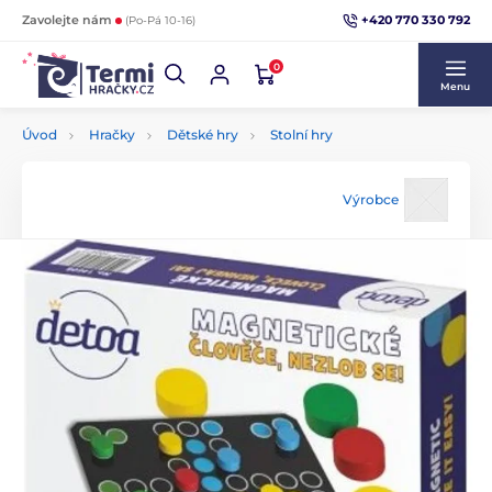
+420 770 330 792
Zavolejte nám
(Po-Pá 10-16)
0
Menu
Úvod
Hračky
Dětské hry
Stolní hry
Výrobce