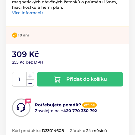
magnetických dřevěných žetonků o průměru 15mm,
hrací kostku a herní plán.
Více informací ›
10 dní
309 Kč
255 Kč bez DPH
Přidat do košíku
Potřebujete poradit?
offline
Zavolejte na
+420 770 330 792
Kód produktu:
D33014608
Záruka:
24 měsíců