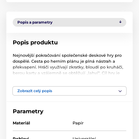
Popis a parametry
Popis produktu
Nejnovější pokračování společenské deskové hry pro
dospělé. Cesta po herním plánu je plná nástrah a
překvapení. Hráči využívají zkratky, bloudí po kruháči,
berou karty a vzájemně se obtěžují „lahví“. Cíl hry je
stále stejný. Dostat figurky do domečku.
Zobrazit celý popis
Parametry
Materiál
Papír
Pohlaví
Univerzální