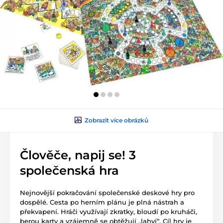
Zobrazit více obrázků
Člověče, napij se! 3
společenská hra
Nejnovější pokračování společenské deskové hry pro
dospělé. Cesta po herním plánu je plná nástrah a
překvapení. Hráči využívají zkratky, bloudí po kruháči,
berou karty a vzájemně se obtěžují „lahví“. Cíl hry je