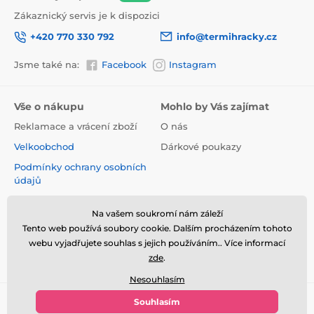
Zákaznický servis je k dispozici
+420 770 330 792
info@termihracky.cz
Jsme také na:
Facebook
Instagram
Vše o nákupu
Mohlo by Vás zajímat
Reklamace a vrácení zboží
O nás
Velkoobchod
Dárkové poukazy
Podmínky ochrany osobních
údajů
Obchodní podmínky
Na vašem soukromí nám záleží
Informace o používání
Tento web používá soubory cookie. Dalším procházením tohoto
cookies
webu vyjadřujete souhlas s jejich používáním.. Více informací
Kontakt
zde
.
Nesouhlasím
Souhlasím
© 2026 www.termihracky.cz ⦁ E-shop vytvořila
SIMPLIA.cz