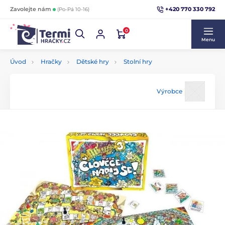
+420 770 330 792
Zavolejte nám
(Po-Pá 10-16)
0
Menu
Úvod
Hračky
Dětské hry
Stolní hry
Výrobce