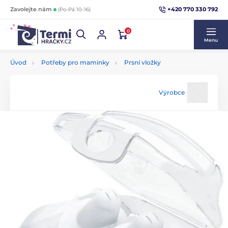
+420 770 330 792
Zavolejte nám
(Po-Pá 10-16)
0
Menu
Úvod
Potřeby pro maminky
Prsní vložky
Výrobce