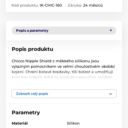
Kód produktu:
IK-CHIC-160
Záruka:
24 měsíců
Popis a parametry
Popis produktu
Chicco Nipple Shield z měkkého silikonu jsou
výrazným pomocníkem ve velmi choulostivém období
kojení. Chrání bolavé bradavky, tiší bolest a umožňují
kojit bez bolesti. Když se produkt nepoužívá, můžete
jej uložit do malé sterilní nádoby.
Zobrazit celý popis
Parametry
Materiál
Silikon