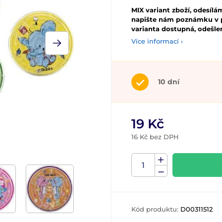
MIX variant zboží, odesílám
napište nám poznámku v 
varianta dostupná, odešl
Více informací ›
10 dní
19 Kč
16 Kč bez DPH
Kód produktu:
D00311512