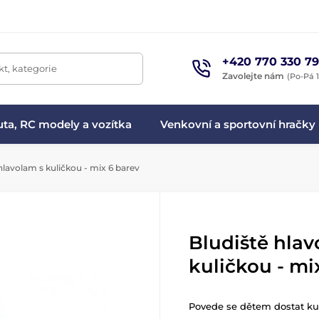
+420 770 330 79
t, kategorie
Zavolejte nám
(Po-Pá 1
ta, RC modely a vozítka
Venkovní a sportovní hračky
hlavolam s kuličkou - mix 6 barev
Bludiště hlav
kuličkou - mi
Povede se dětem dostat ku