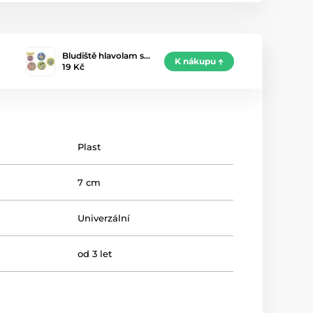
Bludiště hlavolam s…
K nákupu
19 Kč
Plast
7 cm
Univerzální
od 3 let