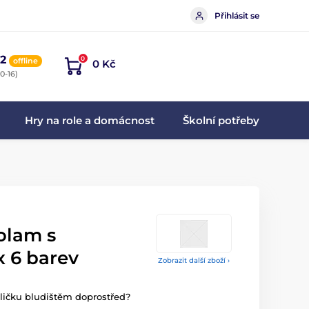
Přihlásit se
2
0
offline
0 Kč
0-16)
Hry na role a domácnost
Školní potřeby
olam s
x 6 barev
Zobrazit další zboží ›
ličku bludištěm doprostřed?