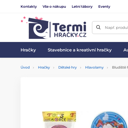
Kontakty
Vše o nákupu
Letní tábory
Eventy
Např. produk
Hračky
Stavebnice a kreativní hračky
Au
Úvod
Hračky
Dětské hry
Hlavolamy
Bludiště 