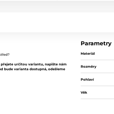
Parametry
Materiál
střed?
i přejete určitou variantu, napište nám
Rozměry
d bude varianta dostupná, odešleme
Pohlaví
Věk