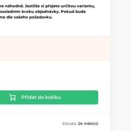
e náhodně. Jestliže si přejete určitou variantu,
posledním kroku objednávky. Pokud bude
eme dle vašeho požadavku.
Přidat do košíku
Záruka:
24 měsíců