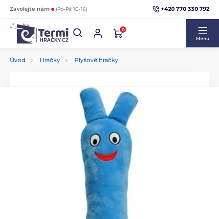
+420 770 330 792
Zavolejte nám
(Po-Pá 10-16)
0
Menu
Úvod
Hračky
Plyšové hračky