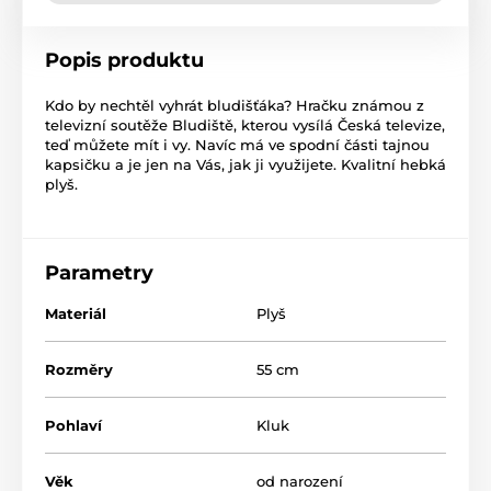
Popis produktu
Kdo by nechtěl vyhrát bludišťáka? Hračku známou z
televizní soutěže Bludiště, kterou vysílá Česká televize,
teď můžete mít i vy. Navíc má ve spodní části tajnou
kapsičku a je jen na Vás, jak ji využijete. Kvalitní hebká
plyš.
Parametry
Materiál
Plyš
Rozměry
55 cm
Pohlaví
Kluk
Věk
od narození