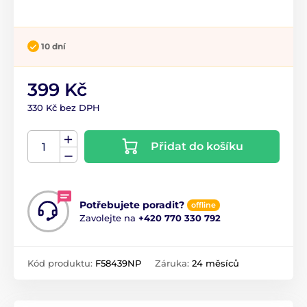
10 dní
399 Kč
330 Kč bez DPH
Přidat do košíku
Potřebujete poradit?
offline
Zavolejte na
+420 770 330 792
Kód produktu:
F58439NP
Záruka:
24 měsíců