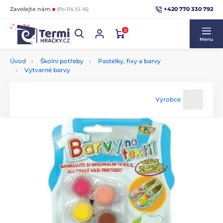
+420 770 330 792
Zavolejte nám
(Po-Pá 10-16)
0
Menu
Úvod
Školní potřeby
Pastelky, fixy a barvy
Výtvarné barvy
Výrobce