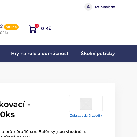
Přihlásit se
2
0
offline
0 Kč
0-16)
Hry na role a domácnost
Školní potřeby
kovací -
10ks
Zobrazit další zboží ›
y o průměru 10 cm. Balónky jsou vhodné na