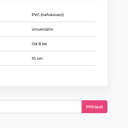
PVC (nafukovací)
Univerzální
Od 8 let
10 cm
Přihlásit