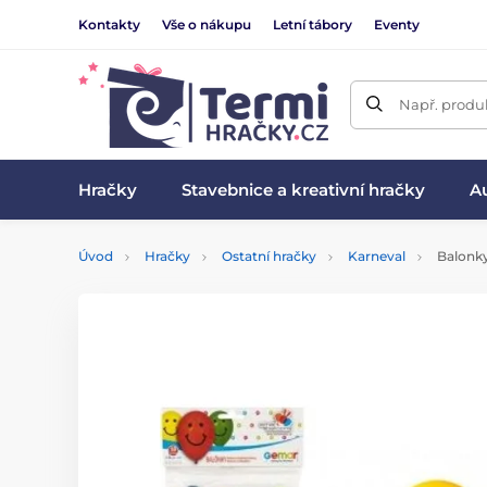
Kontakty
Vše o nákupu
Letní tábory
Eventy
Např. produk
Hračky
Stavebnice a kreativní hračky
Au
Úvod
Hračky
Ostatní hračky
Karneval
Balonky