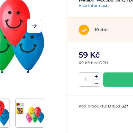
svatební výzdobu, párty i p
Více informací ›
10 dní
59 Kč
49 Kč bez DPH
Kód produktu:
D10301327