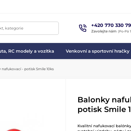
+420 770 330 79
t, kategorie
Zavolejte nám
(Po-Pá 1
ta, RC modely a vozítka
Venkovní a sportovní hračky
 nafukovací - potisk Smile 10ks
Balonky nafu
potisk Smile 
Kvalitní nafukovací balónk