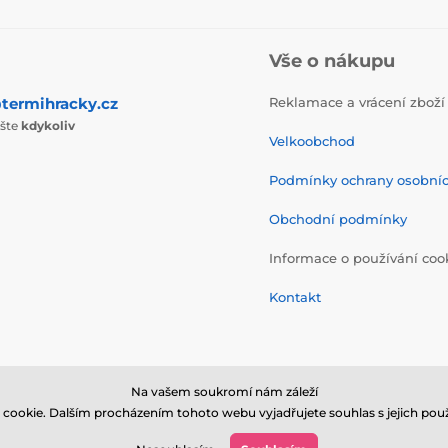
Vše o nákupu
termihracky.cz
Reklamace a vrácení zboží
ište
kdykoliv
Velkoobchod
Podmínky ochrany osobní
Obchodní podmínky
Informace o používání coo
Kontakt
Na vašem soukromí nám záleží
cookie. Dalším procházením tohoto webu vyjadřujete souhlas s jejich použ
© 2026 www.termihracky.cz ⦁ E-shop vytvořila
SIMPLIA.cz