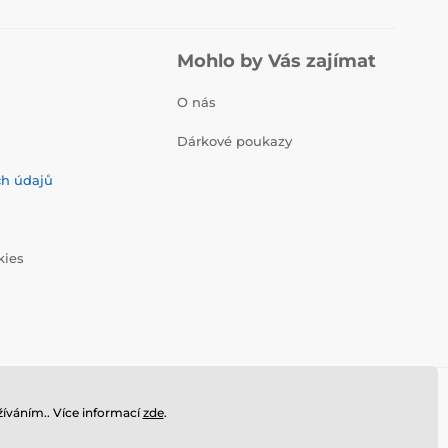
Mohlo by Vás zajímat
O nás
Dárkové poukazy
ch údajů
kies
íváním.. Více informací
zde
.