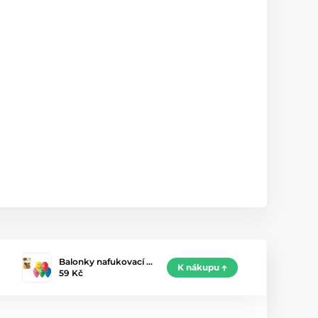
Balonky nafukovací …
K nákupu
59 Kč