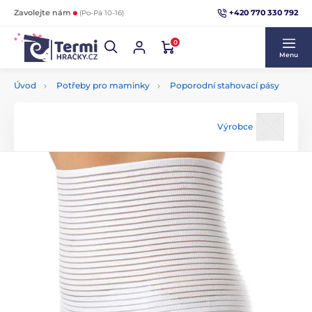
+420 770 330 792
Zavolejte nám
(Po-Pá 10-16)
0
Menu
Úvod
Potřeby pro maminky
Poporodní stahovací pásy
Výrobce