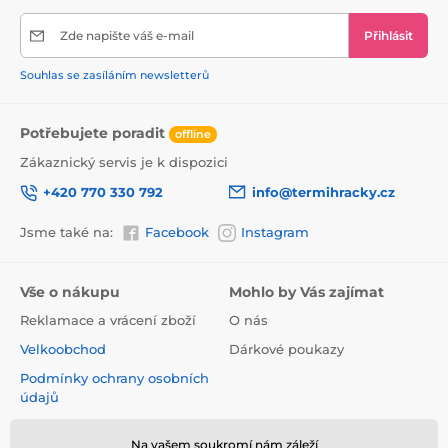
• Zabraňuje vzniku pooperační kýly
• Tiší bolest pooperačních ran a dodává vám pocit
Zde napište váš e-mail
Přihlásit
bezpečí
Souhlas se zasíláním newsletterů
Potřebujete poradit
offline
Zákaznický servis je k dispozici
+420 770 330 792
info@termihracky.cz
Jsme také na:
Facebook
Instagram
Vše o nákupu
Mohlo by Vás zajímat
Reklamace a vrácení zboží
O nás
Velkoobchod
Dárkové poukazy
Podmínky ochrany osobních
údajů
Obchodní podmínky
Na vašem soukromí nám záleží