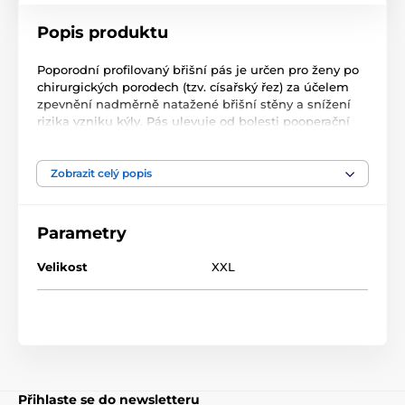
Popis produktu
Poporodní profilovaný břišní pás je určen pro ženy po
chirurgických porodech (tzv. císařský řez) za účelem
zpevnění nadměrně natažené břišní stěny a snížení
rizika vzniku kýly. Pás ulevuje od bolesti pooperační
rány, dodává pocit bezpečí a pohodlí a usnadňuje
dřívější cvičení gymnastických cviků na posílení
břišních svalů. Abyste našli správnou velikost, změřte
Zobrazit celý popis
si obvod břicha a vyberte si velikost z tabulky.
Pozornost! Užívání přípravku konzultujte se svým
Parametry
lékařem. Během nošení pásu se doporučuje provádět
základní sestavu rehabilitačních cvičení. Další
Velikost
XXL
používání pásu bez cvičení může oslabit vaše břišní
svaly.
Vlastnosti:
• Profilovaný tvar chrání podbřišek po císařském řezu
(tzv. kosmetický řez)
• Posiluje přetaženou břišní stěnu
Přihlaste se do newsletteru