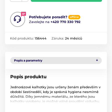
Potřebujete poradit?
offline
Zavolejte na
+420 770 330 792
Kód produktu:
156444
Záruka:
24 měsíců
Popis a parametry
Popis produktu
Jednorázové kalhotky jsou určeny ženám především v
období šestinedělí, kdy je správná hygiena nesmírně
důležitá. Díky jemnému materiálu, ze kterého jsou
kalhotky vyrobeny, je možné volné proudění vzduchu.
Kalhotky nezpůsobují podráždění a jemné elastické
pásky v pase a v tříslech nestlačují tělo.