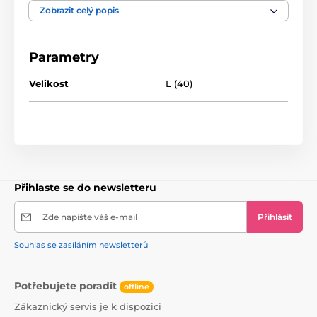
Zobrazit celý popis
JEDNORÁZOVÉ POPORODNÍ KALHOTKY:
jemný, vzdušný materiál
nekompresivní elastické pásky v pase a v tříslech
Parametry
pomůže udržet higienickou podložku na správném
místě
Velikost
L (40)
baleno v jednotlivých sáčcích
Přihlaste se do newsletteru
Zde napište váš e-mail
Přihlásit
Souhlas se zasíláním newsletterů
Potřebujete poradit
offline
Zákaznický servis je k dispozici