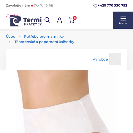
+420 770 330 792
Zavolejte nám
(Po-Pá 10-16)
0
Menu
Úvod
Potřeby pro maminky
Těhotenské a poporodní kalhotky
Výrobce