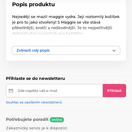
Popis produktu
Nejraději se mazlí maggie vydra. Její roztomilý kožíšek
je pro to jako stvořený! S Maggie se vše stává
přátelštější, krotčí a neškodnější. Je to nejpečlivější
dobrodružný společník pro každého
nejmenšího.Měkoučký pískač, jehož materiál se
zajímavou strukturou a vnitřním pískadlem rozvíjí
kognitivní schopnosti, se může stát nerozlučným
Zobrazit celý popis
společníkem pro hraní a prožívání světa.
Vlastnosti:
rozvíjí zrakovou - sluchovou - motorickou koordinaci
zvuk pískání vzbuzuje zájem a učí vztahy příčina-
Přihlaste se do newsletteru
následek
pomáhá procvičovat motoriku a manuální dovednosti
(uchopování, překládání)
Zde napište váš e-mail
Přihlásit
flexibilní kousátko zklidňuje podrážděné dásně,
zatímco rostou první zoubky
Souhlas se zasíláním newsletterů
Technická data:
Materiál: 100% polyester
Rozměry: šířka 8 cm x výška 24 cm x hloubka 8 cm
Potřebujete poradit
online
Hmotnost: 0,04 kg
Zákaznický servis je k dispozici