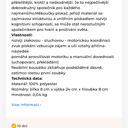
přátelštější, krotčí a neškodnější. Je to nejpečlivější
dobrodružný společník pro každého
nejmenšího.Měkoučký pískač, jehož materiál se
zajímavou strukturou a vnitřním pískadlem rozvíjí
kognitivní schopnosti, se může stát nerozlučným
společníkem pro hraní a prožívání světa.
Vlastnosti:
rozvíjí zrakovou - sluchovou - motorickou koordinaci
zvuk pískání vzbuzuje zájem a učí vztahy příčina-
následek
pomáhá procvičovat motoriku a manuální dovednosti
(uchopování, překládání)
flexibilní kousátko zklidňuje podrážděné dásně,
zatímco rostou první zoubky
Technická data:
Materiál: 100% polyester
Rozměry: šířka 8 cm x výška 24 cm x hloubka 8 cm
Hmotnost: 0,04 kg
Více informací ›
10 dní