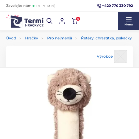
+420 770 330 792
Zavolejte nám
(Po-Pá 10-16)
0
Menu
Úvod
Hračky
Pro nejmenší
Řetězy, chrastítka, pískačky
Výrobce