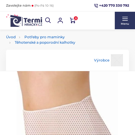
+420 770 330 792
Zavolejte nám
(Po-Pá 10-16)
0
Menu
Úvod
Potřeby pro maminky
Těhotenské a poporodní kalhotky
Výrobce