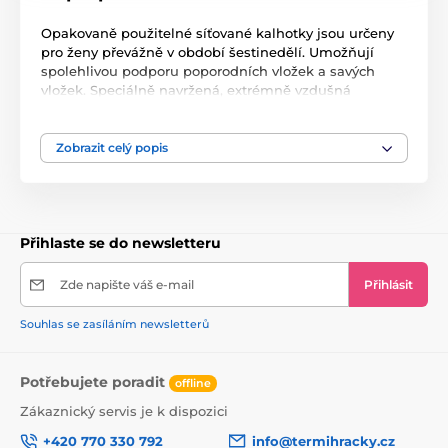
Opakovaně použitelné síťované kalhotky jsou určeny
pro ženy převážně v období šestinedělí. Umožňují
spolehlivou podporu poporodních vložek a savých
vložek. Speciálně navržená, extrémně vzdušná
struktura kalhotek umožňuje volnou cirkulaci vzduchu
a zajišťuje pocit svěžesti. Jsou vyrobeny z odolného a
velmi jemného materiálu, zabraňují podráždění a
Zobrazit celý popis
zároveň zajišťují vysoký komfort nošení a zachování
správné hygieny.
Opakovaně použitelné síťované kalhotky:
Přihlaste se do newsletteru
speciálně navržený, extrémně vzdušný design
kalhotek umožňuje volnou cirkulaci vzduchu a
zajišťuje pocit svěžesti
Zde napište váš e-mail
Přihlásit
vyrobeno z odolného a velmi jemného materiálu - 90%
polyester, 10% elastan
Souhlas se zasíláním newsletterů
zabraňují podráždění a usnadňují hojení perineálních
ran
pomůže udržet hygienickou podložku na správném
Potřebujete poradit
offline
místě
Zákaznický servis je k dispozici
+420 770 330 792
info@termihracky.cz