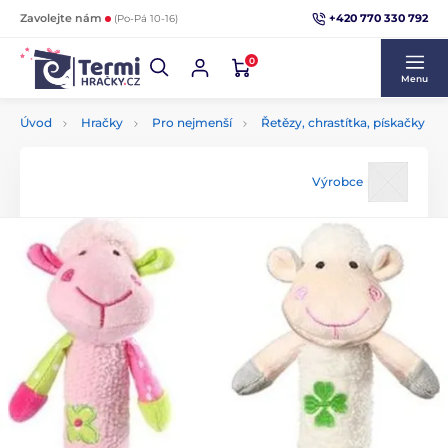
+420 770 330 792
Zavolejte nám
(Po-Pá 10-16)
0
Menu
Úvod
Hračky
Pro nejmenší
Řetězy, chrastítka, pískačky
Výrobce