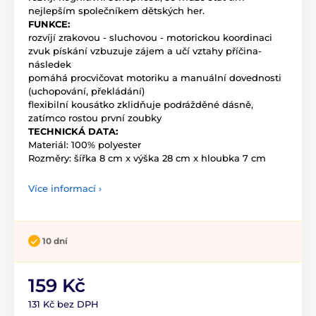
nejlepším společníkem dětských her.
FUNKCE:
rozvíjí zrakovou - sluchovou - motorickou koordinaci
zvuk pískání vzbuzuje zájem a učí vztahy příčina-
následek
pomáhá procvičovat motoriku a manuální dovednosti
(uchopování, překládání)
flexibilní kousátko zklidňuje podrážděné dásně,
zatímco rostou první zoubky
TECHNICKÁ DATA:
Materiál: 100% polyester
Rozměry: šířka 8 cm x výška 28 cm x hloubka 7 cm
Více informací ›
10 dní
159 Kč
131 Kč bez DPH