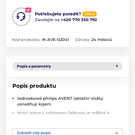
Potřebujete poradit?
offline
Zavolejte na
+420 770 330 792
Kód produktu:
IK-AVE-02041
Záruka:
24 měsíců
Popis a parametry
Popis produktu
Jednorázové philips AVENT laktační vložky
usnadňují kojení.
Horní vrstva s voštinovou fakturou je měkká a
pohodlně se přizpůsobuje pokožce.
Extrémně absorpční materiál a 3-vrstva vnitřní
konstrukce
Zobrazit celý popis