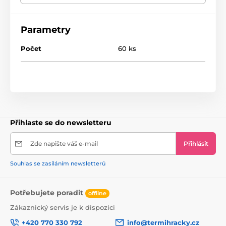
Zabalené odděleně, aby byla zajištěna hygiena
Vnější vrstva zabraňuje úniku, ochraně oblečení
Parametry
před vlhkostí a zároveň prochází vzduchem.
Počet
60 ks
Průměrná tloušťka pouze 2 mm
Přihlaste se do newsletteru
Zde napište váš e-mail
Přihlásit
Souhlas se zasíláním newsletterů
Potřebujete poradit
offline
Zákaznický servis je k dispozici
+420 770 330 792
info@termihracky.cz