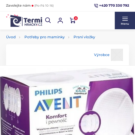
+420 770 330 792
Zavolejte nám
(Po-Pá 10-16)
0
Menu
Úvod
Potřeby pro maminky
Prsní vložky
Výrobce