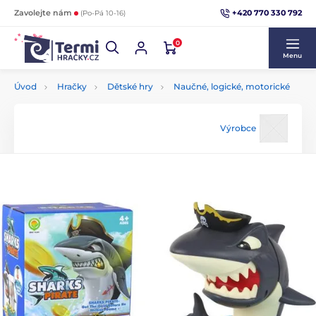
+420 770 330 792
Zavolejte nám
(Po-Pá 10-16)
0
Menu
Úvod
Hračky
Dětské hry
Naučné, logické, motorické
Výrobce